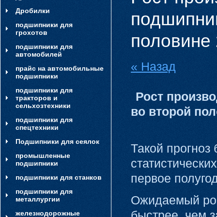
Дробилки
подшипник
подшипники для
грохотов
половине 
подшипники для
автомобилей
« Назад
прайс на автомобильные
подшипники
подшипники для
Рост произво
тракторов и
сельхозтехники
во второй пол
подшипники для
спецтехники
Подшипники для сеялок
Такой прогноз
промышленные
статистических
подшипники
первое полугод
подшипники для станков
подшипники для
Ожидаемый рос
металлургии
быстрее, чем з
железнодорожные