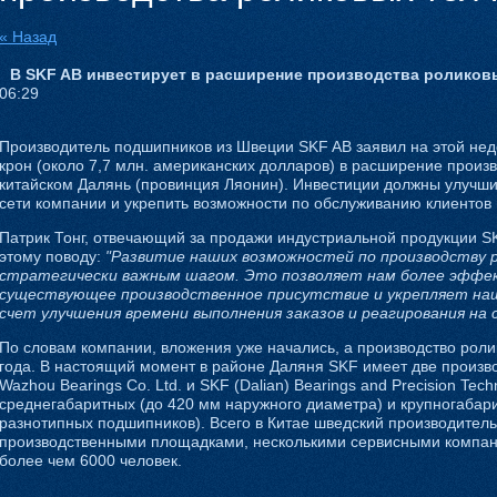
« Назад
В SKF AB инвестирует в расширение производства роликовы
06:29
Производитель подшипников из Швеции SKF AB заявил на этой неде
крон (около 7,7 млн. американских долларов) в расширение произв
китайском Далянь (провинция Ляонин). Инвестиции должны улучши
сети компании и укрепить возможности по обслуживанию клиентов 
Патрик Тонг, отвечающий за продажи индустриальной продукции SK
этому поводу:
"Развитие наших возможностей по производству р
стратегически важным шагом. Это позволяет нам более эффе
существующее производственное присутствие и укрепляет наш
счет улучшения времени выполнения заказов и реагирования на с
По словам компании, вложения уже начались, а производство роли
года. В настоящий момент в районе Даляня SKF имеет две произв
Wazhou Bearings Co. Ltd. и SKF (Dalian) Bearings and Precision Tech
среднегабаритных (до 420 мм наружного диаметра) и крупногабари
разнотипных подшипников). Всего в Китае шведский производител
производственными площадками, несколькими сервисными компан
более чем 6000 человек.