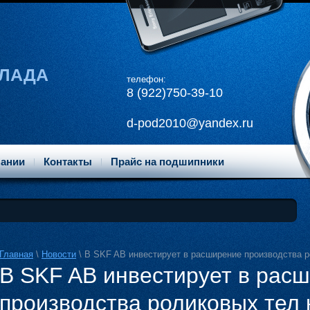
КЛАДА
телефон:
8 (9
22)750-39-10
d-pod2010@yandex.ru
пании
Контакты
Прайс на подшипники
Главная
\
Новости
\ В SKF AB инвестирует в расширение производства р
В SKF AB инвестирует в рас
производства роликовых тел 