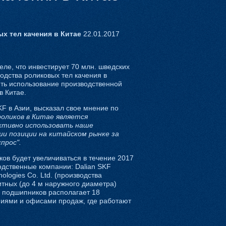
х тел качения в Китае
22.01.2017
ле, что инвестирует 70 млн. шведских
одства роликовых тел качения в
ть использование производственной
в Китае.
F в Азии, высказал свое мнение по
оликов в Китае является
ктивно использовать наше
и позиции на китайском рынке за
прос".
ков будет увеличиваться в течение 2017
одственные компании: Dalian SKF
nologies Co. Ltd. (производства
тных (до 4 м наружного диаметра)
ь подшипников располагает 18
иями и офисами продаж, где работают